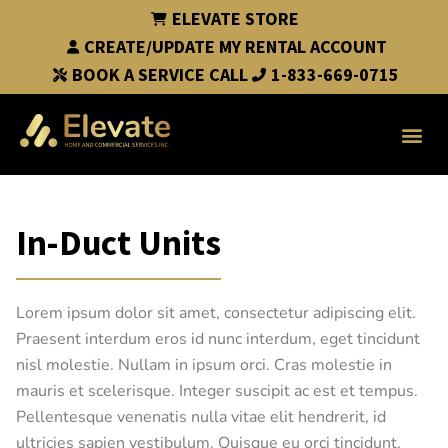
ELEVATE STORE
CREATE/UPDATE MY RENTAL ACCOUNT
BOOK A SERVICE CALL
1-833-669-0715
In-Duct Units
Lorem ipsum dolor sit amet, consectetur adipiscing elit.
Praesent interdum eros id nunc interdum, eget tincidunt
nisl molestie. Nullam in ipsum orci. Cras molestie in
mauris et scelerisque. Integer suscipit ac est et tempus.
Pellentesque venenatis nulla vitae elit hendrerit, id
ultricies sapien vestibulum. Quisque eu orci tincidunt,